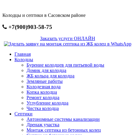
Перейти
к
Колодцы и септики в Сасовском районе
основному
содержанию
+7(900)903-58-75
Заказать услуги ОНЛАЙН
Главная
Колодцы
Бурение колодцев для питьевой воды
Домик для колодца
ЖБ кольца для колодца
Земляные работы
Колодезная вода
Копка колодца
Ремонт колодца
Углубление колодца
Чистка колодца
Септики
Автономные системы канализации
Дренаж участка
Монтаж септика из бетонных колец