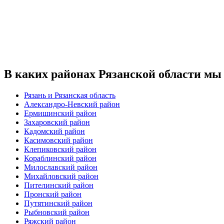
В каких районах Рязанской области мы
Рязань и Рязанская область
Александро-Невский район
Ермишинский район
Захаровский район
Кадомский район
Касимовский район
Клепиковский район
Кораблинский район
Милославский район
Михайловский район
Пителинский район
Пронский район
Путятинский район
Рыбновский район
Ряжский район