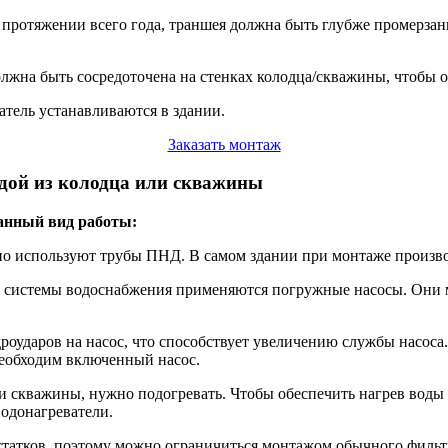
протяжении всего года, траншея должна быть глубже промерзан
лжна быть сосредоточена на стенках колодца/скважины, чтобы ос
атель устанавливаются в здании.
Заказать монтаж
дой из колодца или скважины
данный вид работы:
но используют трубы ПНД. В самом здании при монтаже произв
 системы водоснабжения применяются погружные насосы. Они м
оударов на насос, что способствует увеличению службы насоса. 
 необходим включенный насос.
ли скважины, нужно подогревать. Чтобы обеспечить нагрев воды
одонагреватели.
статков, поэтому можно ограничиться монтажом обычного фильт